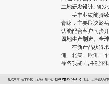
二地研发设计:
研发
岳丰业绩能持续的
青睐，主要取决於
认能配合客户同步
四地生产制造、全球
在新产品获得承认
洲、北美、欧洲三个
等各项能力,并能依
版权所有 岳丰科技（无锡）有限公司
苏ICP备15058947号
地址：江苏省无锡市锡山区友谊